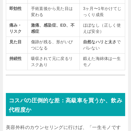
即効性
手術直後から見た目は
3ヶ月〜1年かけてじ
変わる
っくり成長
痛み・
激痛、感染症、ED、不
ほぼなし（正しく使
リスク
感症
えば安全）
見た目
傷跡が残る、形がいび
自然なハリと太さ
で
つになる
バレない
持続性
吸収されて元に戻るリ
鍛えた海綿体は一生
スクあり
モノ
コスパの圧倒的な差：高級車を買うか、飲み
代程度か
美容外科のカウンセリングに行けば、「一生モノです