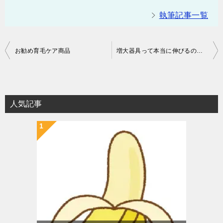
執筆記事一覧
投
お勧め育毛ケア商品
増大器具って本当に伸びるの？痛くない・バレない最新モデルを検証
稿
ナ
ビ
人気記事
ゲ
ー
シ
ョ
ン